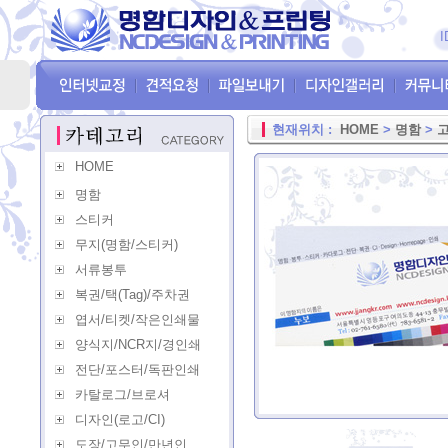
I
현재위치 :
HOME
>
명함
>
HOME
명함
스티커
무지(명함/스티커)
서류봉투
복권/택(Tag)/주차권
엽서/티켓/작은인쇄물
양식지/NCR지/경인쇄
전단/포스터/독판인쇄
카탈로그/브로셔
디자인(로고/CI)
도장/고무인/만년인