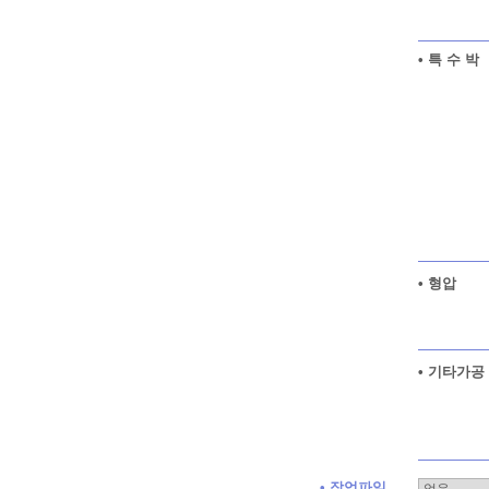
• 특 수 박
• 형압
• 기타가공
• 작업파일