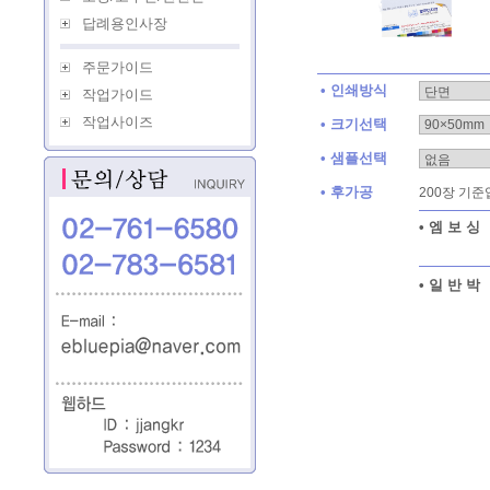
답례용인사장
주문가이드
• 인쇄방식
작업가이드
작업사이즈
• 크기선택
• 샘플선택
• 후가공
200장 기준
• 엠 보 싱
• 일 반 박