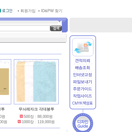
•
회원가입
•
ID&PW 찾기
봉투
무늬레자크 각대봉투
00원
500장 : 88,000원
000원
1000장 : 119,000원