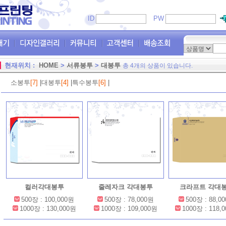
ID
PW
현재위치 :
HOME
>
서류봉투
>
대봉투
총 4개의 상품이 있습니다.
소봉투
[7]
|
대봉투
[4]
|
특수봉투
[6]
|
컬러각대봉투
줄레자크 각대봉투
크라프트 각대
500장 : 100,000원
500장 : 78,000원
500장 : 88,0
1000장 : 130,000원
1000장 : 109,000원
1000장 : 118,