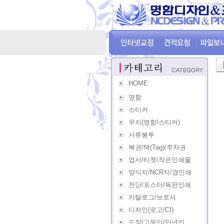
HOME
명함
스티커
무지(명함/스티커)
서류봉투
복권/택(Tag)/주차권
엽서/티켓/작은인쇄물
양식지/NCR지/경인쇄
전단/포스터/독판인쇄
카탈로그/브로셔
디자인(로고/CI)
도장/고무인/만년인