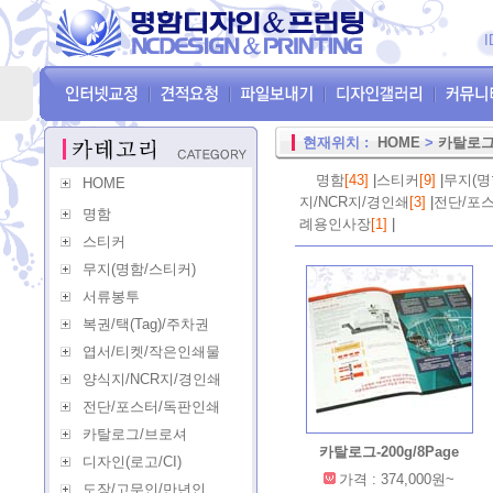
I
현재위치 :
HOME
>
카탈로그
명함
[43]
|
스티커
[9]
|
무지(명
HOME
지/NCR지/경인쇄
[3]
|
전단/포
명함
례용인사장
[1]
|
스티커
무지(명함/스티커)
서류봉투
복권/택(Tag)/주차권
엽서/티켓/작은인쇄물
양식지/NCR지/경인쇄
전단/포스터/독판인쇄
카탈로그/브로셔
카탈로그-200g/8Page
디자인(로고/CI)
가격 : 374,000원~
도장/고무인/만년인