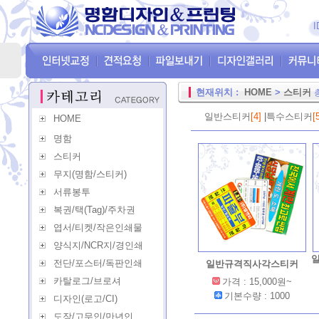
I
현재위치 :
HOME
>
스티커
일반스티커
[4]
|
특수스티커
[
HOME
명함
스티커
무지(명함/스티커)
서류봉투
복권/택(Tag)/주차권
엽서/티켓/작은인쇄물
양식지/NCR지/경인쇄
전단/포스터/독판인쇄
일반규격직사각스티커
카탈로그/브로셔
가격 : 15,000원~
기본수량 : 1000
디자인(로고/CI)
도장/고무인/만년인