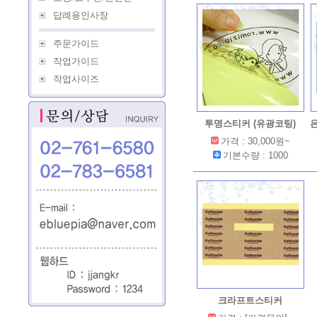
답례용인사장
주문가이드
작업가이드
작업사이즈
투명스티커 (유광코팅)
가격 : 30,000원~
기본수량 : 1000
크라프트스티커