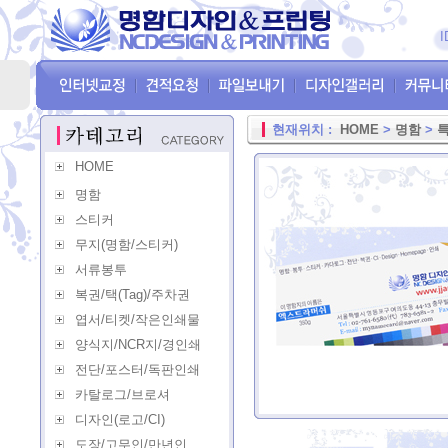
I
현재위치 :
HOME
>
명함
>
HOME
명함
스티커
무지(명함/스티커)
서류봉투
복권/택(Tag)/주차권
엽서/티켓/작은인쇄물
양식지/NCR지/경인쇄
전단/포스터/독판인쇄
카탈로그/브로셔
디자인(로고/CI)
도장/고무인/만년인