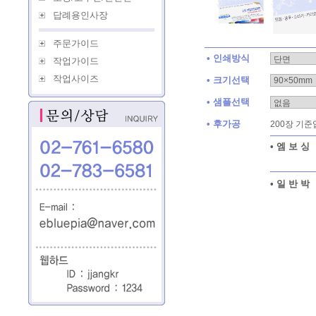
답례용인사장
주문가이드
• 인쇄방식
작업가이드
작업사이즈
• 크기선택
• 샘플선택
• 후가공
200장 기준
• 엠 보 싱
• 일 반 박