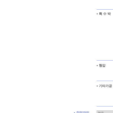
• 특 수 박
• 형압
• 기타가공
• 작업파일