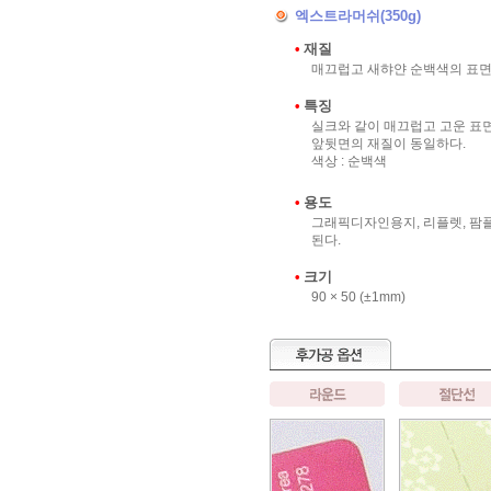
엑스트라머쉬(350g)
•
재질
매끄럽고 새햐얀 순백색의 표면
•
특징
실크와 같이 매끄럽고 고운 표
앞뒷면의 재질이 동일하다.
색상 : 순백색
•
용도
그래픽디자인용지, 리플렛, 팜플
된다.
•
크기
90 × 50 (±1mm)